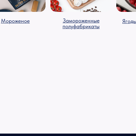
Замороженные
Мороженое
Ягоды
полуфабрикаты