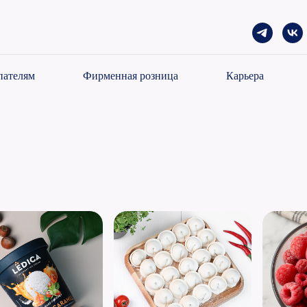
пателям
Фирменная розница
Карьера
е